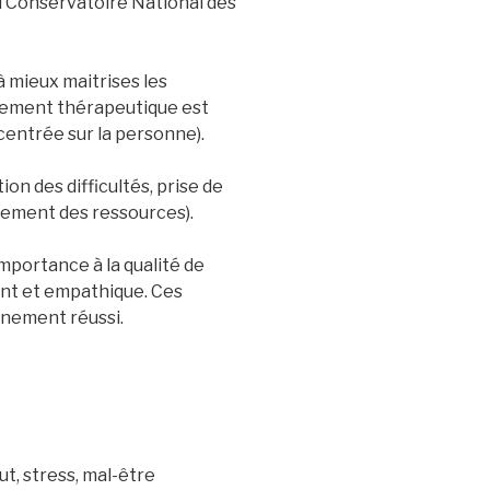
u Conservatoire National des
à mieux maitrises les
nement thérapeutique est
centrée sur la personne).
ion des difficultés, prise de
ement des ressources).
mportance à la qualité de
ant et empathique. Ces
gnement réussi.
ut, stress, mal-être