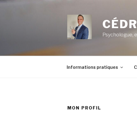
Aller
au
contenu
CÉDR
principal
Psychologue, e
Informations pratiques
C
MON PROFIL